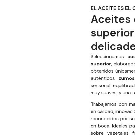
EL ACEITE ES EL
Aceites 
superior
delicad
Seleccionamos
ac
superior
, elaborad
obtenidos únicamen
auténticos
zumos
sensorial equilibr
muy suaves, y una t
Trabajamos con m
en calidad, innovaci
reconocidos por su 
en boca. Ideales p
sobre vegetales f