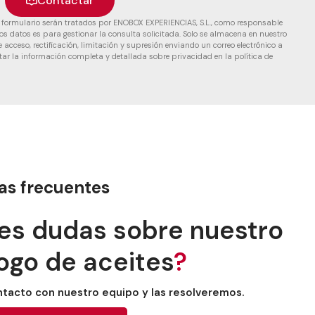
Contactar
e formulario serán tratados por ENOBOX EXPERIENCIAS, S.L., como responsable
tos datos es para gestionar la consulta solicitada. Solo se almacena en nuestro
 acceso, rectificación, limitación y supresión enviando un correo electrónico a
r la información completa y detallada sobre privacidad en la política de
as frecuentes
es dudas sobre nuestro
ogo de aceites
?
tacto con nuestro equipo y las resolveremos.