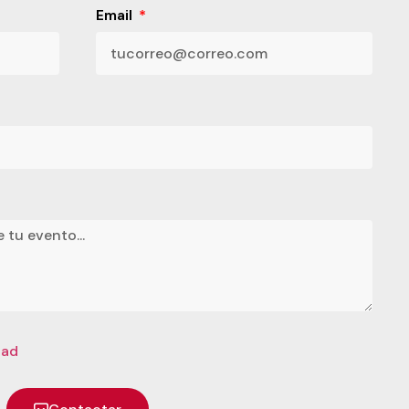
Email
dad