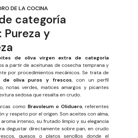
 ORO DE LA COCINA
de categoría
: Pureza y
eza
eites de oliva virgen extra de categoría
os a partir de aceitunas de cosecha temprana y
te por procedimientos mecánicos. Se trata de
 de oliva puros y frescos
, con un perfil
ado, notas verdes, matices amargos y picantes
extura sedosa que resalta en crudo.
arcas como
Bravoleum o Oliduero
, referentes
ón y respeto por el origen. Son aceites con alma,
aroma intenso, su frutado limpio y su elegancia
ara degustar directamente sobre pan, en crudo
rescos, quesos o platos sencillos donde el