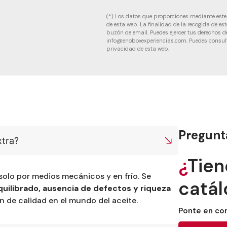
(*) Los datos que proporciones mediante est
de esta web. La finalidad de la recogida de es
buzón de email. Puedes ejercer tus derechos de
info@enoboxexperiencias.com. Puedes consulta
privacidad de esta web.
Pregunt
xtra?
¿
Tien
solo por medios mecánicos y en frío. Se
catál
quilibrado, ausencia de defectos y riqueza
n de calidad en el mundo del aceite.
Ponte en con