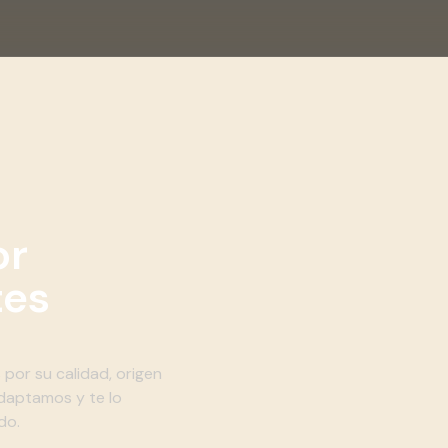
or
tes
por su calidad, origen
daptamos y te lo
do.