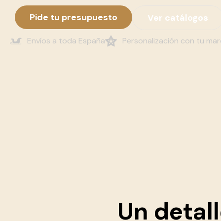
Pide tu presupuesto
Ver catálogos
Envíos a toda España
Personalización con tu ma
Un detal