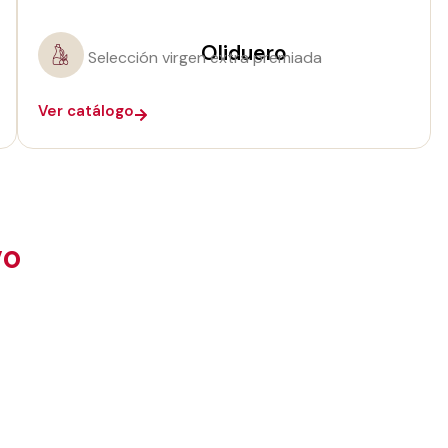
Oliduero
Selección virgen extra premiada
Ver catálogo
vo