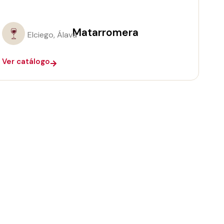
Matarromera
Elciego, Álava
Ver catálogo