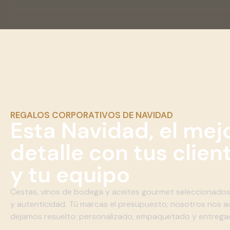
REGALOS CORPORATIVOS DE NAVIDAD
Esta Navidad, el mej
detalle con tus clien
y tu equipo
Cestas, vinos de bodega y aceites gourmet seleccionados 
y autenticidad. Tú marcas el presupuesto; nosotros nos a
dejamos resuelto: personalizado, empaquetado y entrega